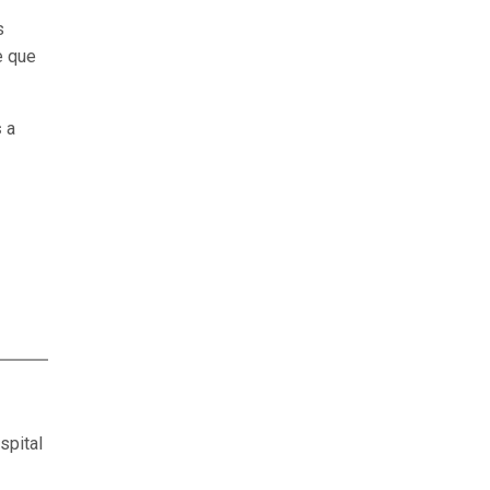
s
e que
s
a
ospital