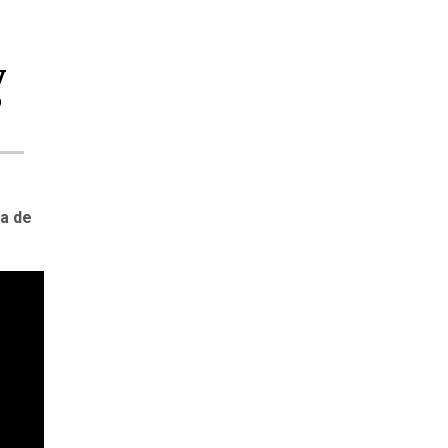
V
o
ia de