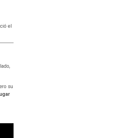
ció el
lado,
pero su
lugar