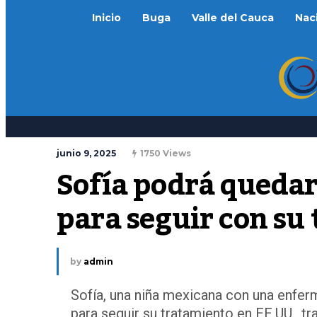
Inicio
Buga
Valle del Cauca
Nac
junio 9, 2025
1750 Views
Sofía podrá quedar
para seguir con su
by
admin
Sofía, una niña mexicana con una enferm
para seguir su tratamiento en EE.UU., t