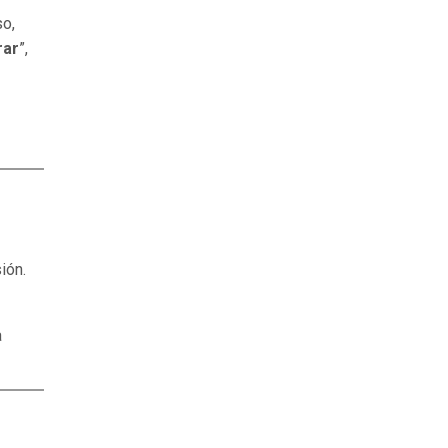
so,
rar
”,
ión.
a