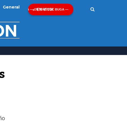
General
EN VIVO!
 
año