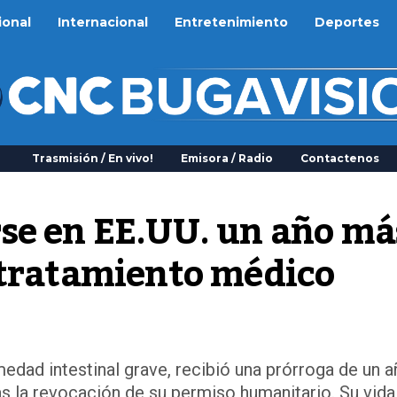
ional
Internacional
Entretenimiento
Deportes
Trasmisión / En vivo!
Emisora / Radio
Contactenos
se en EE.UU. un año más
 tratamiento médico
edad intestinal grave, recibió una prórroga de un 
ras la revocación de su permiso humanitario. Su vida