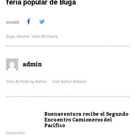
feria popular de Buga
SHARE
Buga
,
General
,
Valle del Cauca
admin
View All Posts by Author
Visit Author Website
Buenaventura recibe el Segundo
Encuentro Camioneros del
Pacífico
Previous Post